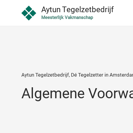
Ga
Aytun Tegelzetbedrijf
naar
Meesterlijk Vakmanschap
de
inhoud
Aytun Tegelzetbedrijf, Dé Tegelzetter in Amsterd
Algemene Voorw