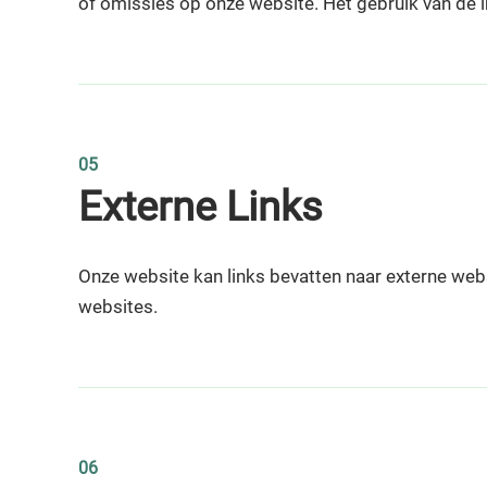
of omissies op onze website. Het gebruik van de i
05
Externe Links
Onze website kan links bevatten naar externe webs
websites.
06