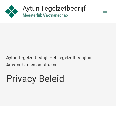
Ga
Mai
Aytun Tegelzetbedrijf
naar
Meesterlijk Vakmanschap
Men
de
inhoud
Aytun Tegelzetbedrijf, Hét Tegelzetbedrijf in
Amsterdam en omstreken
Privacy Beleid