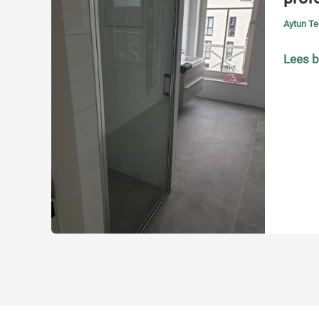
Aytun
Aytun Te
Tegelz
Amste
Lees b
de
kunst
van
profes
tegelin