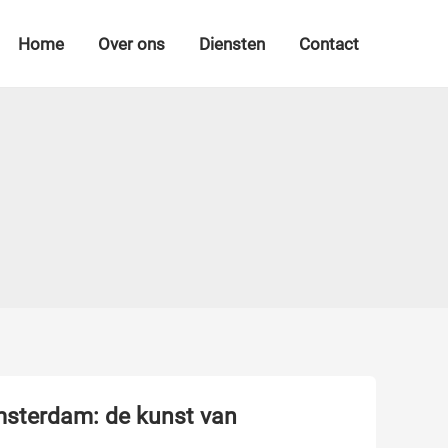
Home
Over ons
Diensten
Contact
msterdam: de kunst van