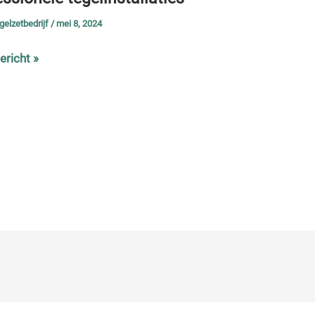
gelzetbedrijf
/
mei 8, 2024
etbedrijf
rdam:
ericht »
sionele
stallaties