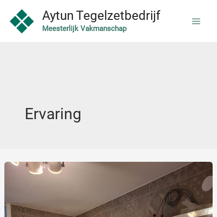
Ga
Mai
Aytun Tegelzetbedrijf
naar
Meesterlijk Vakmanschap
Men
de
inhoud
Ervaring
Het
Begin
van
Aytun