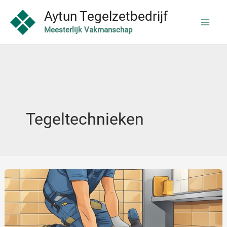
Ga
Mai
Aytun Tegelzetbedrijf
naar
Meesterlijk Vakmanschap
Men
de
inhoud
Tegeltechnieken
Aytun
Tegelzetbedrijf:
Kenmerken
van