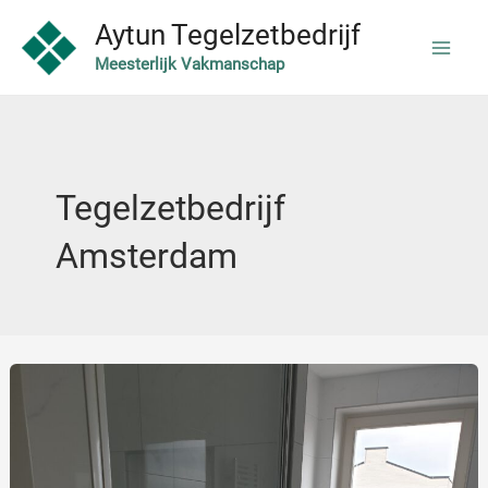
Ga
Mai
Aytun Tegelzetbedrijf
naar
Meesterlijk Vakmanschap
Men
de
inhoud
Tegelzetbedrijf
Amsterdam
Ruimtes
verfraaien
met
Aytun