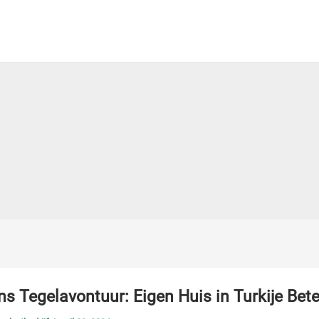
s
ns Tegelavontuur: Eigen Huis in Turkije Bet
vontuur: