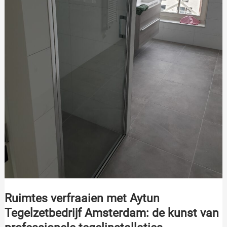
van
professionele
tegelinstallaties
Ruimtes verfraaien met Aytun
Tegelzetbedrijf Amsterdam: de kunst van